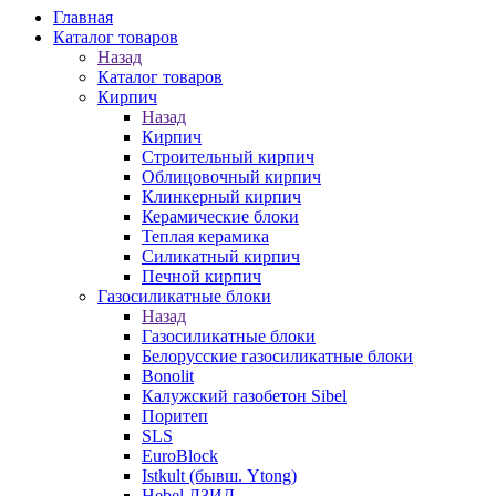
Главная
Каталог товаров
Назад
Каталог товаров
Кирпич
Назад
Кирпич
Строительный кирпич
Облицовочный кирпич
Клинкерный кирпич
Керамические блоки
Теплая керамика
Силикатный кирпич
Печной кирпич
Газосиликатные блоки
Назад
Газосиликатные блоки
Белорусские газосиликатные блоки
Bonolit
Калужский газобетон Sibel
Поритеп
SLS
EuroBlock
Istkult (бывш. Ytong)
Hebel ЛЗИД