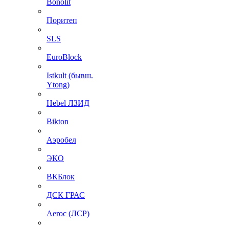
Bonolit
Поритеп
SLS
EuroBlock
Istkult (бывш.
Ytong)
Hebel ЛЗИД
Bikton
Аэробел
ЭКО
ВКБлок
ДСК ГРАС
Aeroc (ЛСР)