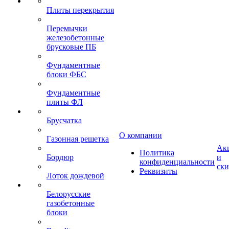
Плиты перекрытия
Перемычки
железобетонные
брусковые ПБ
Фундаментные
блоки ФБС
Фундаментные
плиты ФЛ
Брусчатка
О компании
Газонная решетка
Ак
Политика
Бордюр
и
конфиденциальности
ск
Реквизиты
Лоток дождевой
Белорусские
газобетонные
блоки