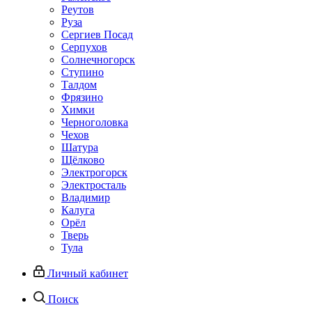
Реутов
Руза
Сергиев Посад
Серпухов
Солнечногорск
Ступино
Талдом
Фрязино
Химки
Черноголовка
Чехов
Шатура
Щёлково
Электрогорск
Электросталь
Владимир
Калуга
Орёл
Тверь
Тула
Личный кабинет
Поиск