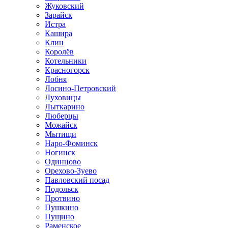
Жуковский
Зарайск
Истра
Кашира
Клин
Королёв
Котельники
Красногорск
Лобня
Лосино-Петровский
Луховицы
Лыткарино
Люберцы
Можайск
Мытищи
Наро-Фоминск
Ногинск
Одинцово
Орехово-Зуево
Павловский посад
Подольск
Протвино
Пушкино
Пущино
Раменское