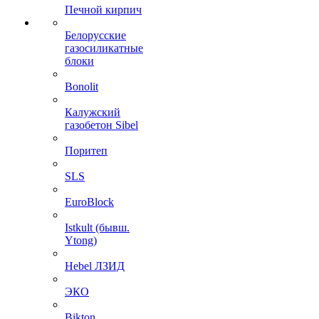
Печной кирпич
Белорусские
газосиликатные
блоки
Bonolit
Калужский
газобетон Sibel
Поритеп
SLS
EuroBlock
Istkult (бывш.
Ytong)
Hebel ЛЗИД
ЭКО
Bikton