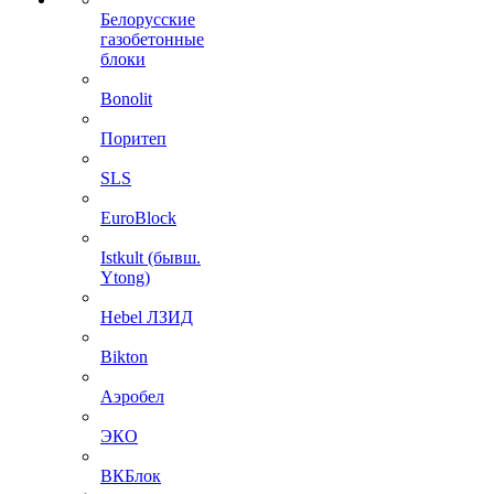
Белорусские
газобетонные
блоки
Bonolit
Поритеп
SLS
EuroBlock
Istkult (бывш.
Ytong)
Hebel ЛЗИД
Bikton
Аэробел
ЭКО
ВКБлок