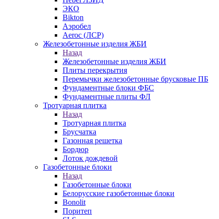
ЭКО
Bikton
Аэробел
Aeroc (ЛСР)
Железобетонные изделия ЖБИ
Назад
Железобетонные изделия ЖБИ
Плиты перекрытия
Перемычки железобетонные брусковые ПБ
Фундаментные блоки ФБС
Фундаментные плиты ФЛ
Тротуарная плитка
Назад
Тротуарная плитка
Брусчатка
Газонная решетка
Бордюр
Лоток дождевой
Газобетонные блоки
Назад
Газобетонные блоки
Белорусские газобетонные блоки
Bonolit
Поритеп