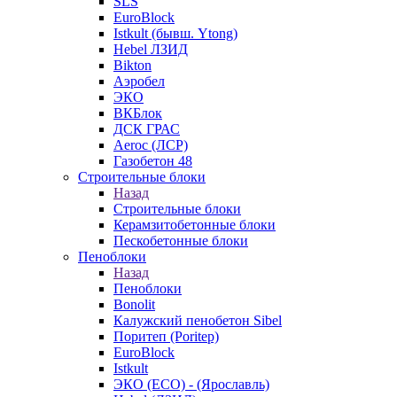
SLS
EuroBlock
Istkult (бывш. Ytong)
Hebel ЛЗИД
Bikton
Аэробел
ЭКО
ВКБлок
ДСК ГРАС
Aeroc (ЛСР)
Газобетон 48
Строительные блоки
Назад
Строительные блоки
Керамзитобетонные блоки
Пескобетонные блоки
Пеноблоки
Назад
Пеноблоки
Bonolit
Калужский пенобетон Sibel
Поритеп (Poritep)
EuroBlock
Istkult
ЭКО (ECO) - (Ярославль)