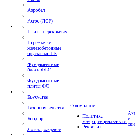
Аэробел
Aeroc (ЛСР)
Плиты перекрытия
Перемычки
железобетонные
брусковые ПБ
Фундаментные
блоки ФБС
Фундаментные
плиты ФЛ
Брусчатка
О компании
Газонная решетка
Ак
Политика
Бордюр
и
конфиденциальности
ск
Реквизиты
Лоток дождевой