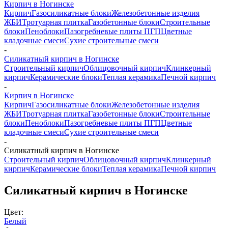
Кирпич в Ногинске
Кирпич
Газосиликатные блоки
Железобетонные изделия
ЖБИ
Тротуарная плитка
Газобетонные блоки
Строительные
блоки
Пеноблоки
Пазогребневые плиты ПГП
Цветные
кладочные смеси
Сухие строительные смеси
-
Силикатный кирпич в Ногинске
Строительный кирпич
Облицовочный кирпич
Клинкерный
кирпич
Керамические блоки
Теплая керамика
Печной кирпич
-
Кирпич в Ногинске
Кирпич
Газосиликатные блоки
Железобетонные изделия
ЖБИ
Тротуарная плитка
Газобетонные блоки
Строительные
блоки
Пеноблоки
Пазогребневые плиты ПГП
Цветные
кладочные смеси
Сухие строительные смеси
-
Силикатный кирпич в Ногинске
Строительный кирпич
Облицовочный кирпич
Клинкерный
кирпич
Керамические блоки
Теплая керамика
Печной кирпич
Силикатный кирпич в Ногинске
Цвет:
Белый