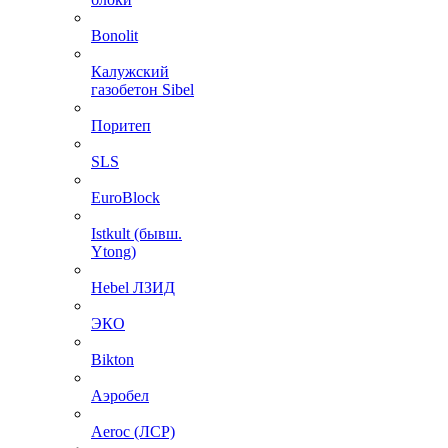
Bonolit
Калужский
газобетон Sibel
Поритеп
SLS
EuroBlock
Istkult (бывш.
Ytong)
Hebel ЛЗИД
ЭКО
Bikton
Аэробел
Aeroc (ЛСР)